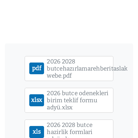
2026 2028
pdf
butcehazırlamarehberitaslak
webe.pdf
2026 butce odenekleri
xlsx
birim teklif formu
adyü.xlsx
2026 2028 butce
xls
hazirlik formlari